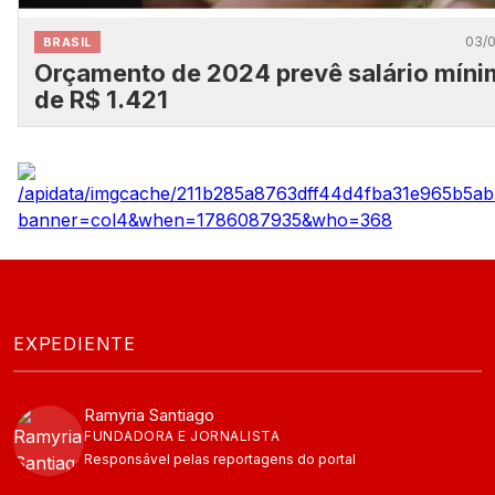
03/
BRASIL
Orçamento de 2024 prevê salário mín
de R$ 1.421
EXPEDIENTE
Ramyria Santiago
FUNDADORA E JORNALISTA
Responsável pelas reportagens do portal