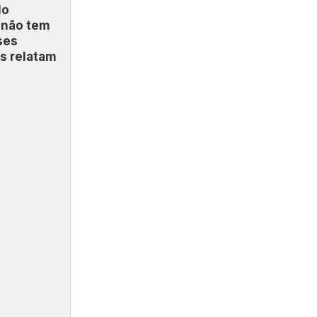
lo
 não tem
ses
as relatam