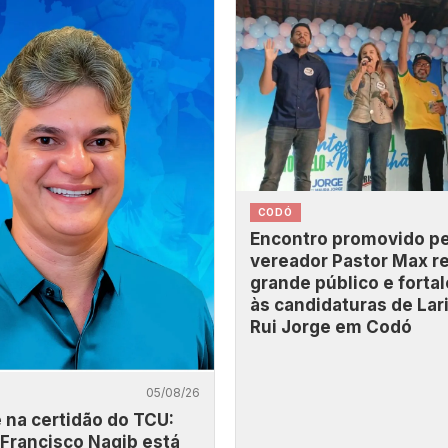
CODÓ
Encontro promovido pe
vereador Pastor Max r
grande público e forta
às candidaturas de Lar
Rui Jorge em Codó
05/08/26
na certidão do TCU:
 Francisco Nagib está