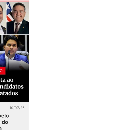
10/07/26
pelo
 do
a