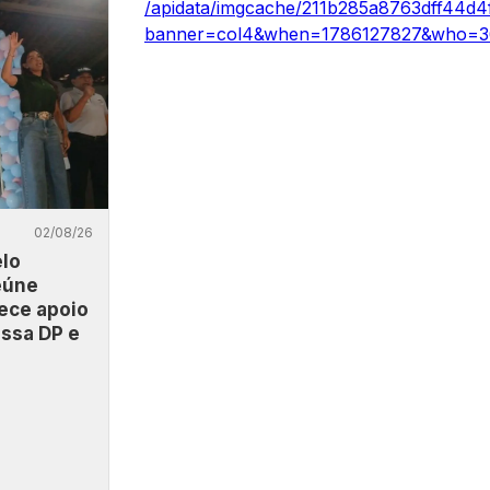
02/08/26
lo
eúne
lece apoio
issa DP e