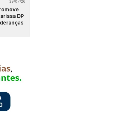
29/07/26
promove
arissa DP
lideranças