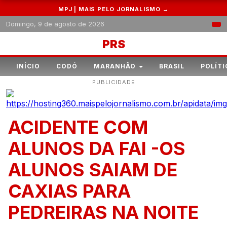
MPJ | MAIS PELO JORNALISMO →
Domingo, 9 de agosto de 2026
PRS
INÍCIO
CODÓ
MARANHÃO
BRASIL
POLÍTI
PUBLICIDADE
ACIDENTE COM
ALUNOS DA FAI -OS
ALUNOS SAIAM DE
CAXIAS PARA
PEDREIRAS NA NOITE