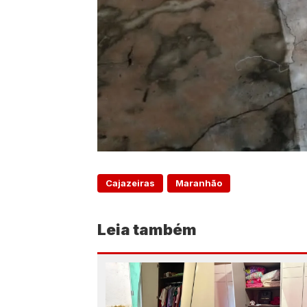
Cajazeiras
Maranhão
Leia também