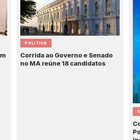
POLITICA
Corrida ao Governo e Senado
em
no MA reúne 18 candidatos
7
Co
Po
in