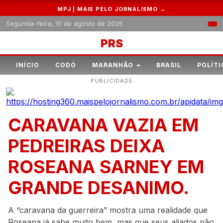
MPJ | MAIS PELO JORNALISMO →
Segunda-feira, 10 de agosto de 2026
PRS
INÍCIO
CODÓ
MARANHÃO
BRASIL
POLÍTI
PUBLICIDADE
CARAVANA VAZIA EM
PEDREIRAS DEIXA
ROSEANA SARNEY EM
GRANDE DESANIMO.
A “caravana da guerreira” mostra uma realidade que
Roseana já sabe muito bem, mas que seus aliados não