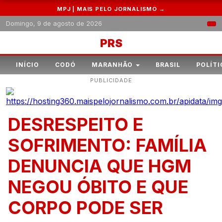
MPJ | MAIS PELO JORNALISMO →
Domingo, 9 de agosto de 2026
PRS
INÍCIO
CODÓ
MARANHÃO
BRASIL
POLÍTI
PUBLICIDADE
DESRESPEITO E
SOFRIMENTO: FAMÍLIA
DENUNCIA QUE HGM
NEGOU ÓBITO E QUE
CORPO PODE SER