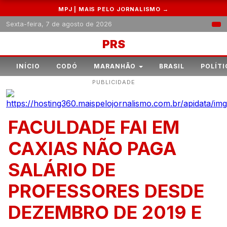
MPJ | MAIS PELO JORNALISMO →
Sexta-feira, 7 de agosto de 2026
PRS
INÍCIO
CODÓ
MARANHÃO
BRASIL
POLÍTI
PUBLICIDADE
FACULDADE FAI EM
CAXIAS NÃO PAGA
SALÁRIO DE
PROFESSORES DESDE
DEZEMBRO DE 2019 E