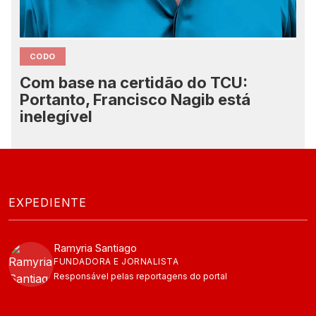
CODO
Com base na certidão do TCU:
Portanto, Francisco Nagib está
inelegível
EXPEDIENTE
Ramyria Santiago
FUNDADORA E JORNALISTA
Responsável pelas reportagens do portal