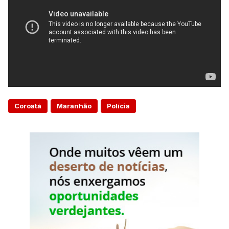
Coroatá
Maranhão
Polícia