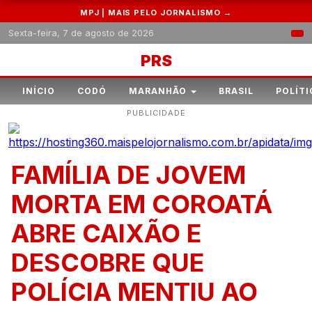
MPJ | MAIS PELO JORNALISMO →
Sexta-feira, 7 de agosto de 2026
PRS
INÍCIO
CODÓ
MARANHÃO
BRASIL
POLÍTI
PUBLICIDADE
FAMÍLIA DE JOVEM
MORTA EM COROATÁ
ABRE CAIXÃO E
DESCOBRE QUE
POLÍCIA MENTIU AO