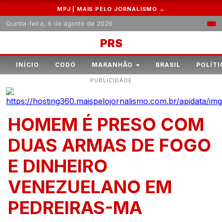
MPJ | MAIS PELO JORNALISMO →
Quinta-feira, 6 de agosto de 2026
PRS
INÍCIO
CODÓ
MARANHÃO
BRASIL
POLÍTI
PUBLICIDADE
HOMEM É PRESO COM
DUAS ARMAS DE FOGO
E DINHEIRO
VENEZUELANO EM
PEDREIRAS-MA