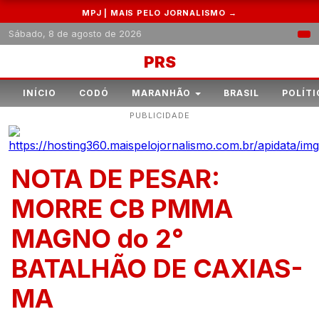
MPJ | MAIS PELO JORNALISMO →
Sábado, 8 de agosto de 2026
PRS
INÍCIO
CODÓ
MARANHÃO
BRASIL
POLÍTI
PUBLICIDADE
NOTA DE PESAR:
MORRE CB PMMA
MAGNO do 2°
BATALHÃO DE CAXIAS-
MA