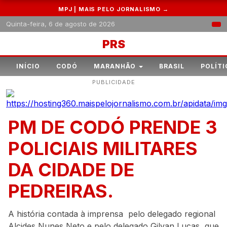
MPJ | MAIS PELO JORNALISMO →
Quinta-feira, 6 de agosto de 2026
PRS
INÍCIO
CODÓ
MARANHÃO
BRASIL
POLÍTI
PUBLICIDADE
PM DE CODÓ PRENDE 3
POLICIAIS MILITARES
DA CIDADE DE
PEDREIRAS.
A história contada à imprensa pelo delegado regional
Alcides Nunes Neto e pelo delegado Gilvan Lucas, que