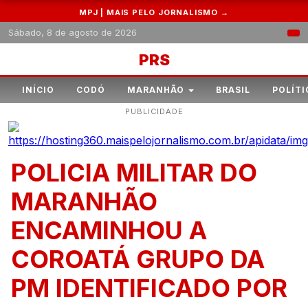
MPJ | MAIS PELO JORNALISMO →
Sábado, 8 de agosto de 2026
PRS
INÍCIO
CODÓ
MARANHÃO
BRASIL
POLÍTI
PUBLICIDADE
POLICIA MILITAR DO
MARANHÃO
ENCAMINHOU A
COROATÁ GRUPO DA
PM IDENTIFICADO POR