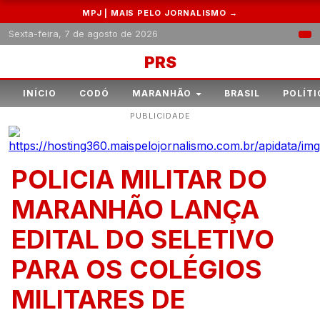
MPJ | MAIS PELO JORNALISMO →
Sexta-feira, 7 de agosto de 2026
PRS
INÍCIO
CODÓ
MARANHÃO
BRASIL
POLÍTI
PUBLICIDADE
POLICIA MILITAR DO
MARANHÃO LANÇA
EDITAL DO SELETIVO
PARA OS COLÉGIOS
MILITARES DE