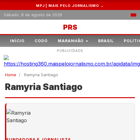
MPJ | MAIS PELO JORNALISMO →
Sábado, 8 de agosto de 2026
PRS
INÍCIO
CODÓ
MARANHÃO
BRASIL
POLÍTI
PUBLICIDADE
Home
/
Ramyria Santiago
Ramyria Santiago
FUNDADORA E JORNALISTA