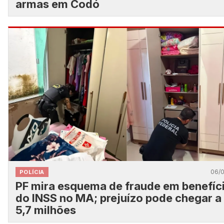
armas em Codó
06/
POLÍCIA
PF mira esquema de fraude em benefíc
do INSS no MA; prejuízo pode chegar a
5,7 milhões