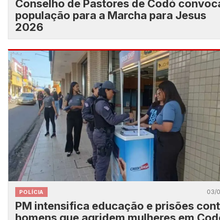
Conselho de Pastores de Codó convoc
população para a Marcha para Jesus
2026
03/
POLÍCIA
PM intensifica educação e prisões con
homens que agridem mulheres em Cod