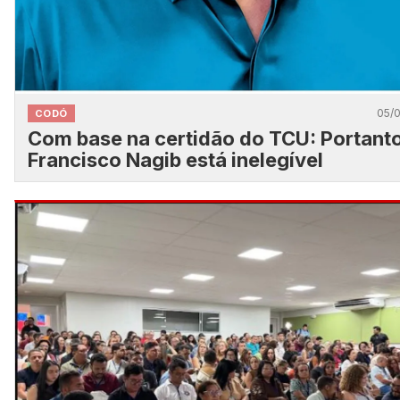
05/
CODÓ
Com base na certidão do TCU: Portanto
Francisco Nagib está inelegível