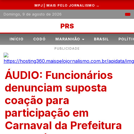
MPJ | MAIS PELO JORNALISMO →
Domingo, 9 de agosto de 2026
PRS
INÍCIO
CODÓ
MARANHÃO
BRASIL
POLÍTI
PUBLICIDADE
ÁUDIO: Funcionários
denunciam suposta
coação para
participação em
Carnaval da Prefeitura