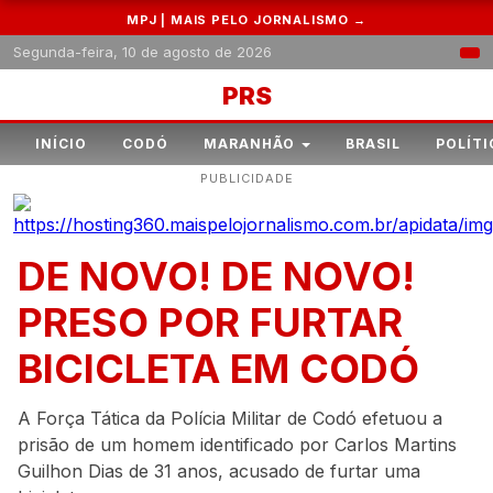
MPJ | MAIS PELO JORNALISMO →
Segunda-feira, 10 de agosto de 2026
PRS
INÍCIO
CODÓ
MARANHÃO
BRASIL
POLÍTI
PUBLICIDADE
DE NOVO! DE NOVO!
PRESO POR FURTAR
BICICLETA EM CODÓ
A Força Tática da Polícia Militar de Codó efetuou a
prisão de um homem identificado por Carlos Martins
Guilhon Dias de 31 anos, acusado de furtar uma