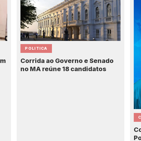
POLITICA
Corrida ao Governo e Senado
em
no MA reúne 18 candidatos
7
Co
Po