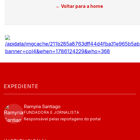
← Voltar para a home
EXPEDIENTE
Ramyria Santiago
FUNDADORA E JORNALISTA
Responsável pelas reportagens do portal