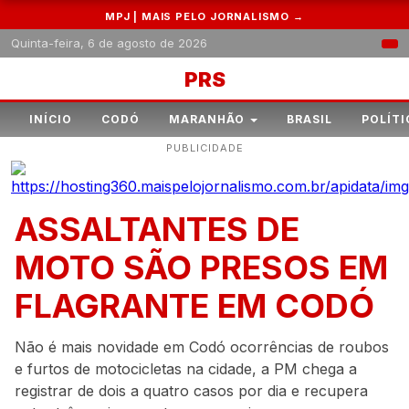
MPJ | MAIS PELO JORNALISMO →
Quinta-feira, 6 de agosto de 2026
PRS
INÍCIO
CODÓ
MARANHÃO
BRASIL
POLÍTI
PUBLICIDADE
ASSALTANTES DE
MOTO SÃO PRESOS EM
FLAGRANTE EM CODÓ
Não é mais novidade em Codó ocorrências de roubos
e furtos de motocicletas na cidade, a PM chega a
registrar de dois a quatro casos por dia e recupera