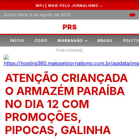
MPJ | MAIS PELO JORNALISMO →
Quinta-feira, 6 de agosto de 2026
PRS
INÍCIO
CODÓ
MARANHÃO
BRASIL
POLÍTI
PUBLICIDADE
ATENÇÃO CRIANÇADA
O ARMAZÉM PARAÍBA
NO DIA 12 COM
PROMOÇÕES,
PIPOCAS, GALINHA