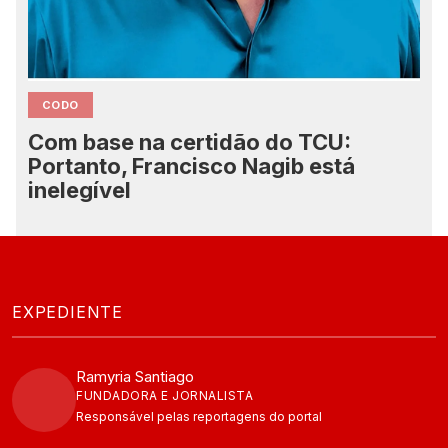
CODO
Com base na certidão do TCU:
Portanto, Francisco Nagib está
inelegível
EXPEDIENTE
Ramyria Santiago
FUNDADORA E JORNALISTA
Responsável pelas reportagens do portal