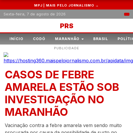
MPJ | MAIS PELO JORNALISMO →
Sexta-feira, 7 de agosto de 2026
PRS
INÍCIO
CODÓ
MARANHÃO
BRASIL
POLÍTI
PUBLICIDADE
CASOS DE FEBRE
AMARELA ESTÃO SOB
INVESTIGAÇÃO NO
MARANHÃO
Vacinação contra a febre amarela vem sendo muito
procurada por causa da possibilidade de surto no