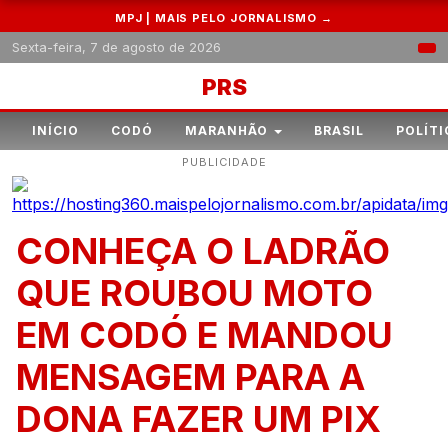
MPJ | MAIS PELO JORNALISMO →
Sexta-feira, 7 de agosto de 2026
PRS
INÍCIO
CODÓ
MARANHÃO
BRASIL
POLÍTI
PUBLICIDADE
CONHEÇA O LADRÃO
QUE ROUBOU MOTO
EM CODÓ E MANDOU
MENSAGEM PARA A
DONA FAZER UM PIX