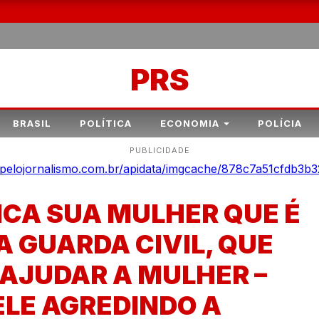
PRS
BRASIL
POLÍTICA
ECONOMIA
POLÍCIA
PUBLICIDADE
CA SUA MULHER QUE É
 GUARDA CIVIL, QUE
 AJUDAR A MULHER –
ELE AGREDINDO A