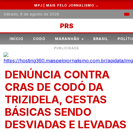
MPJ | MAIS PELO JORNALISMO →
Sábado, 8 de agosto de 2026
PRS
INÍCIO
CODÓ
MARANHÃO
BRASIL
POLÍTI
PUBLICIDADE
DENÚNCIA CONTRA
CRAS DE CODÓ DA
TRIZIDELA, CESTAS
BÁSICAS SENDO
DESVIADAS E LEVADAS