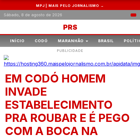
MPJ | MAIS PELO JORNALISMO →
Sábado, 8 de agosto de 2026
PRS
INÍCIO
CODÓ
MARANHÃO
BRASIL
POLÍTI
PUBLICIDADE
EM CODÓ HOMEM
INVADE
ESTABELECIMENTO
PRA ROUBAR E É PEGO
COM A BOCA NA