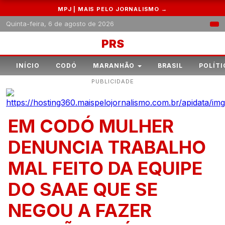
MPJ | MAIS PELO JORNALISMO →
Quinta-feira, 6 de agosto de 2026
PRS
INÍCIO
CODÓ
MARANHÃO
BRASIL
POLÍTI
PUBLICIDADE
EM CODÓ MULHER
DENUNCIA TRABALHO
MAL FEITO DA EQUIPE
DO SAAE QUE SE
NEGOU A FAZER