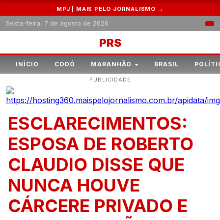
MPJ | MAIS PELO JORNALISMO →
Sexta-feira, 7 de agosto de 2026
PRS
INÍCIO
CODÓ
MARANHÃO
BRASIL
POLÍTI
PUBLICIDADE
ESCLARECIMENTOS:
ESPOSA DE ROBERTO
CLAUDIO DISSE QUE
NUNCA HOUVE
CÁRCERE PRIVADO E