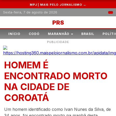
MPJ | MAIS PELO JORNALISMO →
Sexta-feira, 7 de agosto de 2026
PRS
INÍCIO
CODÓ
MARANHÃO
BRASIL
POLÍTI
PUBLICIDADE
HOMEM É
ENCONTRADO MORTO
NA CIDADE DE
COROATÁ
Um homem identificado como Ivan Nunes da Silva, de
34 anos, foi encontrado morto na manhã desta