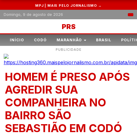
MPJ | MAIS PELO JORNALISMO →
Domingo, 9 de agosto de 2026
PRS
INÍCIO
CODÓ
MARANHÃO
BRASIL
POLÍTI
PUBLICIDADE
HOMEM É PRESO APÓS
AGREDIR SUA
COMPANHEIRA NO
BAIRRO SÃO
SEBASTIÃO EM CODÓ