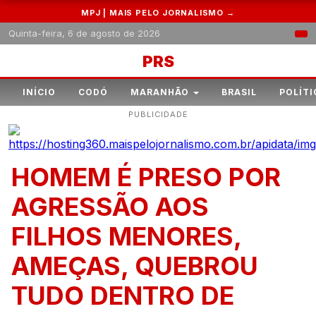
MPJ | MAIS PELO JORNALISMO →
Quinta-feira, 6 de agosto de 2026
PRS
INÍCIO
CODÓ
MARANHÃO
BRASIL
POLÍTI
PUBLICIDADE
HOMEM É PRESO POR
AGRESSÃO AOS
FILHOS MENORES,
AMEÇAS, QUEBROU
TUDO DENTRO DE