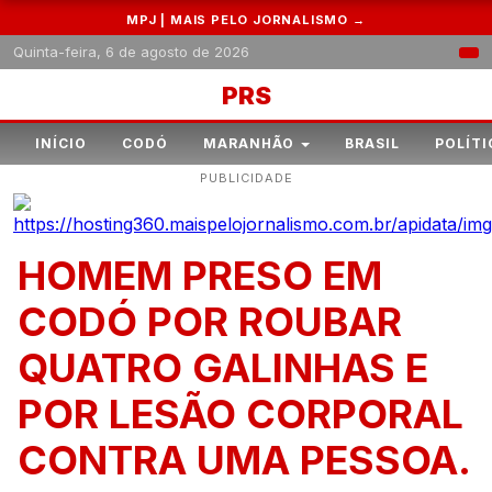
MPJ | MAIS PELO JORNALISMO →
Quinta-feira, 6 de agosto de 2026
PRS
INÍCIO
CODÓ
MARANHÃO
BRASIL
POLÍTI
PUBLICIDADE
HOMEM PRESO EM
CODÓ POR ROUBAR
QUATRO GALINHAS E
POR LESÃO CORPORAL
CONTRA UMA PESSOA.