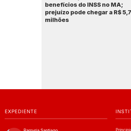
benefícios do INSS no MA;
prejuízo pode chegar a R$ 5,
milhões
EXPEDIENTE
INST
Principi
Ramyria Santiago