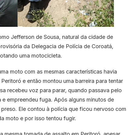
mo Jefferson de Sousa, natural da cidade de
provisória da Delegacia de Polícia de Coroatá,
ilotando uma motocicleta.
uma moto com as mesmas características havia
Peritoró e então montou uma barreira para tentar
usa recebeu voz para parar, quando passava pelo
ia e empreendeu fuga. Após alguns minutos de
 preso. Ele contou à polícia que ficou nervoso com
a moto e por isso tentou fugir.
a mesma tomada de assalto em Peritoró, apesar