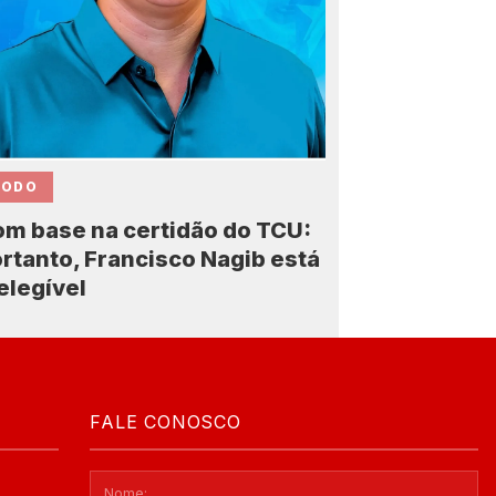
CODO
m base na certidão do TCU:
rtanto, Francisco Nagib está
elegível
FALE CONOSCO