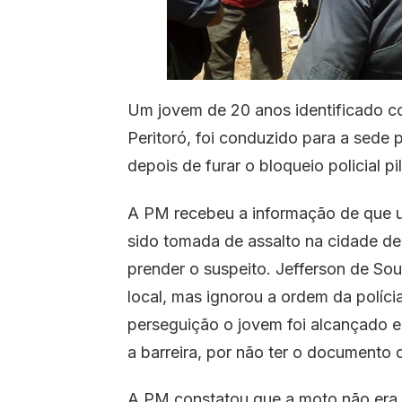
Um jovem de 20 anos identificado co
Peritoró, foi conduzido para a sede 
depois de furar o bloqueio policial p
A PM recebeu a informação de que 
sido tomada de assalto na cidade de 
prender o suspeito. Jefferson de So
local, mas ignorou a ordem da políc
perseguição o jovem foi alcançado e
a barreira, por não ter o documento d
A PM constatou que a moto não era 