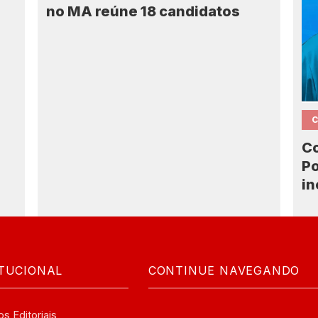
no MA reúne 18 candidatos
7
Co
Po
in
ITUCIONAL
CONTINUE NAVEGANDO
os Editoriais