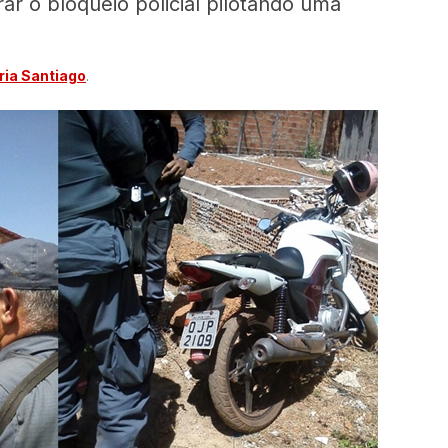
rar o bloqueio policial pilotando uma
ia Santiago
.