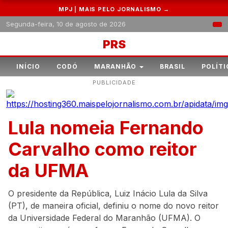
MPJ | MAIS PELO JORNALISMO →
Segunda-feira, 10 de agosto de 2026
PRS
INÍCIO
CODÓ
MARANHÃO
BRASIL
POLÍTI
PUBLICIDADE
Lula nomeia Fernando
Carvalho como reitor
da UFMA
O presidente da República, Luiz Inácio Lula da Silva
(PT), de maneira oficial, definiu o nome do novo reitor
da Universidade Federal do Maranhão (UFMA). O