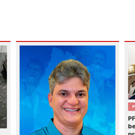
P
PF
be
pr