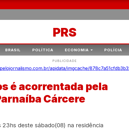
PRS
BRASIL
POLÍTICA
ECONOMIA
POLÍCIA
PUBLICIDADE
s é acorrentada pela
Parnaíba Cárcere
as 23hs deste sábado(08) na residência