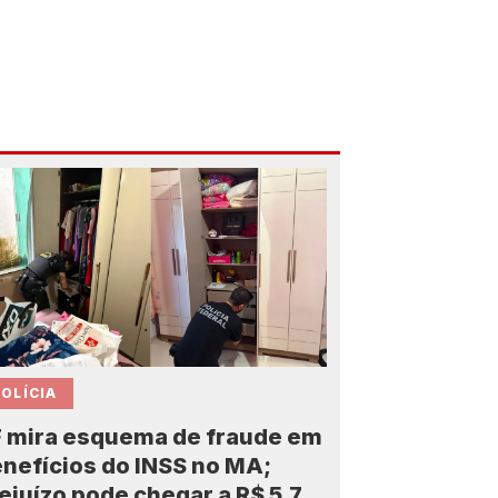
OLÍCIA
 mira esquema de fraude em
nefícios do INSS no MA;
ejuízo pode chegar a R$ 5,7