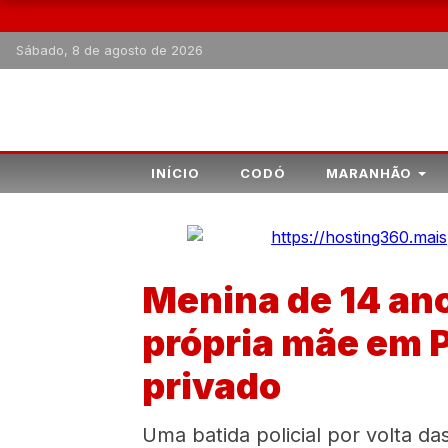
Sábado, 8 de agosto de 2026
INÍCIO
CODÓ
MARANHÃO
Menina de 14 ano
própria mãe em 
privado
Uma batida policial por volta d