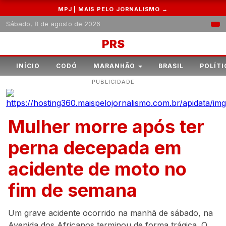
MPJ | MAIS PELO JORNALISMO →
Sábado, 8 de agosto de 2026
PRS
INÍCIO
CODÓ
MARANHÃO
BRASIL
POLÍTI
PUBLICIDADE
Mulher morre após ter
perna decepada em
acidente de moto no
fim de semana
Um grave acidente ocorrido na manhã de sábado, na
Avenida dos Africanos terminou de forma trágica. O