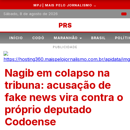
MPJ | MAIS PELO JORNALISMO →
Sábado, 8 de agosto de 2026
PRS
INÍCIO
CODÓ
MARANHÃO
BRASIL
POLÍTI
PUBLICIDADE
Nagib em colapso na
tribuna: acusação de
fake news vira contra o
próprio deputado
Codoense