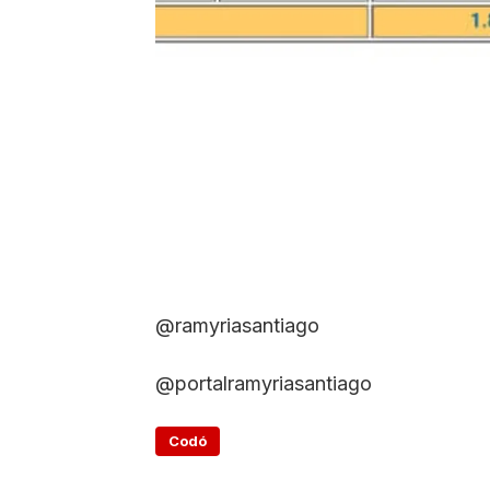
@ramyriasantiago
@portalramyriasantiago
Codó