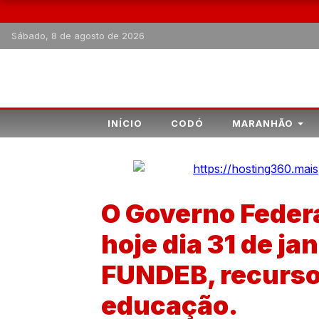
Sábado, 8 de agosto de 2026
INÍCIO
CODÓ
MARANHÃO
O Governo Feder
hoje dia 31 de ja
FUNDEB, recurso
educação.