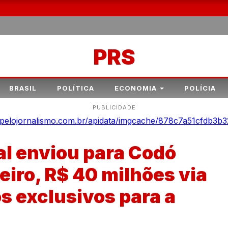
PRS
BRASIL
POLÍTICA
ECONOMIA
POLÍCIA
PUBLICIDADE
al enviou para Codó
neiro, R$ 40 milhões via
s exclusivos para a