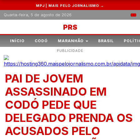
MPJ | MAIS PELO JORNALISMO →
Quarta-feira, 5 de agosto de 2026
PRS
INÍCIO
CODÓ
MARANHÃO
BRASIL
POLÍTI
PUBLICIDADE
PAI DE JOVEM
ASSASSINADO EM
CODÓ PEDE QUE
DELEGADO PRENDA OS
ACUSADOS PELO