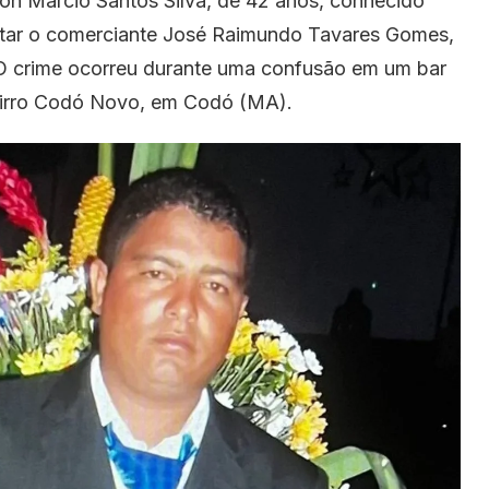
son Márcio Santos Silva, de 42 anos, conhecido
ar o comerciante José Raimundo Tavares Gomes,
O crime ocorreu durante uma confusão em um bar
bairro Codó Novo, em Codó (MA).