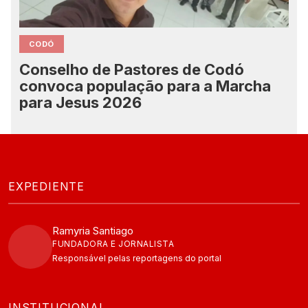
CODÓ
Conselho de Pastores de Codó
convoca população para a Marcha
para Jesus 2026
EXPEDIENTE
Ramyria Santiago
FUNDADORA E JORNALISTA
Responsável pelas reportagens do portal
INSTITUCIONAL