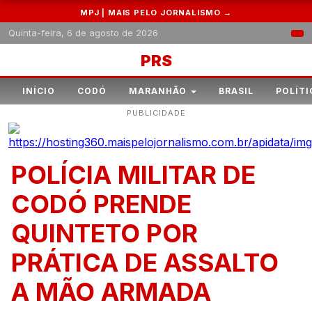
MPJ | MAIS PELO JORNALISMO →
Quinta-feira, 6 de agosto de 2026
PRS
INÍCIO
CODÓ
MARANHÃO
BRASIL
POLÍTI
PUBLICIDADE
POLÍCIA MILITAR DE
CODÓ PRENDE
QUINTETO POR
PRÁTICA DE ASSALTO
A MÃO ARMADA