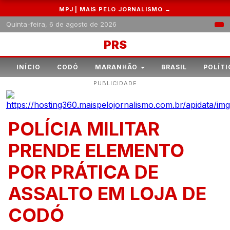
MPJ | MAIS PELO JORNALISMO →
Quinta-feira, 6 de agosto de 2026
PRS
INÍCIO
CODÓ
MARANHÃO
BRASIL
POLÍTI
PUBLICIDADE
POLÍCIA MILITAR
PRENDE ELEMENTO
POR PRÁTICA DE
ASSALTO EM LOJA DE
CODÓ