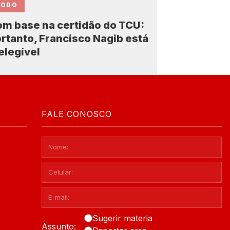
CODO
m base na certidão do TCU:
rtanto, Francisco Nagib está
elegível
FALE CONOSCO
Sugerir materia
Assunto: