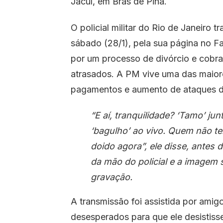
Jacuí, em Brás de Pina.
O policial militar do Rio de Janeiro t
sábado (28/1), pela sua página no F
por um processo de divórcio e cobrav
atrasados. A PM vive uma das maiore
pagamentos e aumento de ataques d
“E aí, tranquilidade? ‘Tamo’ j
‘bagulho’ ao vivo. Quem não te
doido agora”, ele disse, antes d
da mão do policial e a imagem s
gravação.
A transmissão foi assistida por amig
desesperados para que ele desistiss