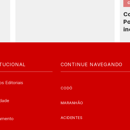
Co
Po
in
ITUCIONAL
CONTINUE NAVEGANDO
os Editoriais
CODÓ
edade
MARANHÃO
ACIDENTES
iamento