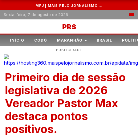
MPJ | MAIS PELO JORNALISMO →
Sexta-feira, 7 de agosto de 2026
PRS
INÍCIO
CODÓ
MARANHÃO
BRASIL
POLÍTI
PUBLICIDADE
Primeiro dia de sessão
legislativa de 2026
Vereador Pastor Max
destaca pontos
positivos.