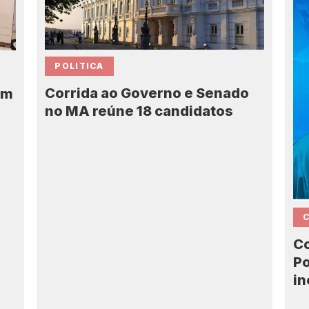
POLITICA
Corrida ao Governo e Senado
em
no MA reúne 18 candidatos
7
Co
Po
in