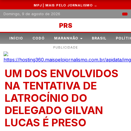
MPJ | MAIS PELO JORNALISMO →
Domingo, 9 de agosto de 2026
PRS
INÍCIO
CODÓ
MARANHÃO
BRASIL
POLÍTI
PUBLICIDADE
UM DOS ENVOLVIDOS
NA TENTATIVA DE
LATROCÍNIO DO
DELEGADO GILVAN
LUCAS É PRESO