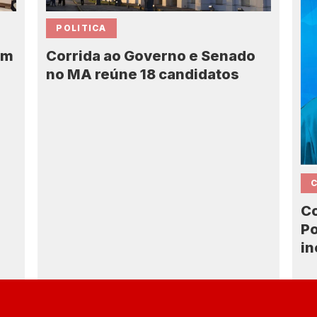
POLITICA
Corrida ao Governo e Senado
em
no MA reúne 18 candidatos
7
Co
Po
in