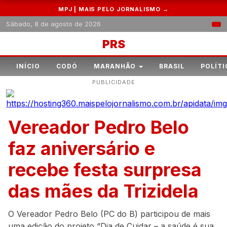
MPJ | MAIS PELO JORNALISMO →
Sábado, 8 de agosto de 2026
PRS
INÍCIO
CODÓ
MARANHÃO
BRASIL
POLÍTI
PUBLICIDADE
Vereador Pedro Belo
faz aniversário e
recebe festa surpresa
das mães da Trizidela
O Vereador Pedro Belo (PC do B) participou de mais
uma edição do projeto “Dia de Cuidar – a saúde é sua