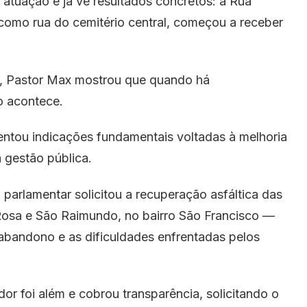
tuação e já vê resultados concretos: a Rua
 como rua do cemitério central, começou a receber
 Pastor Max mostrou que quando há
o acontece.
sentou indicações fundamentais voltadas à melhoria
a gestão pública.
parlamentar solicitou a recuperação asfáltica das
 Rosa e São Raimundo, no bairro São Francisco —
abandono e as dificuldades enfrentadas pelos
or foi além e cobrou transparência, solicitando o