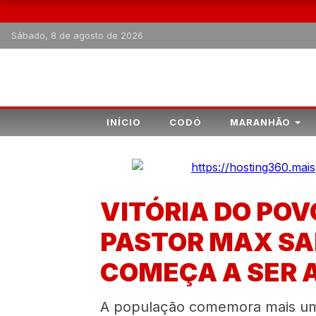
Sábado, 8 de agosto de 2026
INÍCIO
CODÓ
MARANHÃO
VITÓRIA DO POV
PASTOR MAX SAI
COMEÇA A SER 
A população comemora mais uma