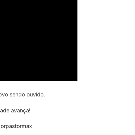
ovo sendo ouvido.
dade avança!
orpastormax