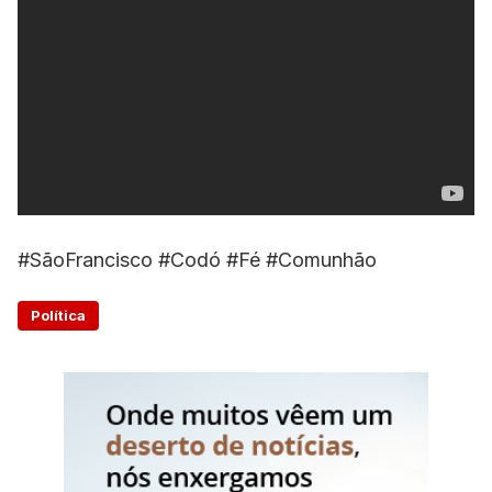
#SãoFrancisco #Codó #Fé #Comunhão
Política