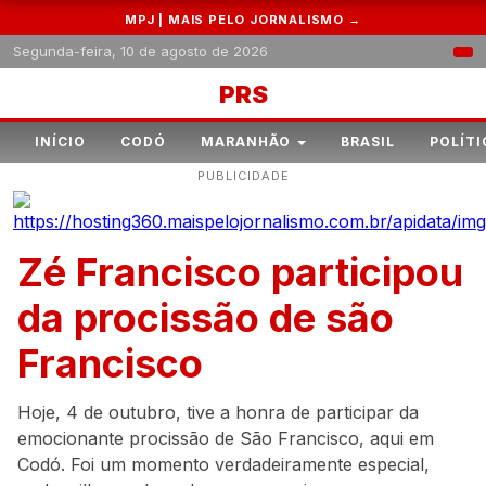
MPJ | MAIS PELO JORNALISMO →
Segunda-feira, 10 de agosto de 2026
PRS
INÍCIO
CODÓ
MARANHÃO
BRASIL
POLÍTI
PUBLICIDADE
Zé Francisco participou
da procissão de são
Francisco
Hoje, 4 de outubro, tive a honra de participar da
emocionante procissão de São Francisco, aqui em
Codó. Foi um momento verdadeiramente especial,